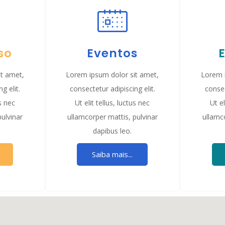
so
Eventos
t amet,
Lorem ipsum dolor sit amet,
Lorem 
g elit.
consectetur adipiscing elit.
consec
us nec
Ut elit tellus, luctus nec
Ut el
pulvinar
ullamcorper mattis, pulvinar
ullamco
dapibus leo.
Saiba mais...