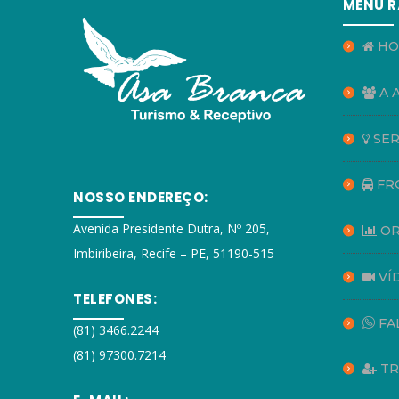
MENU R
HO
A 
SER
FR
NOSSO ENDEREÇO:
Avenida Presidente Dutra, Nº 205,
OR
Imbiribeira, Recife – PE, 51190-515
VÍ
TELEFONES:
FA
(81) 3466.2244
(81) 97300.7214
TR